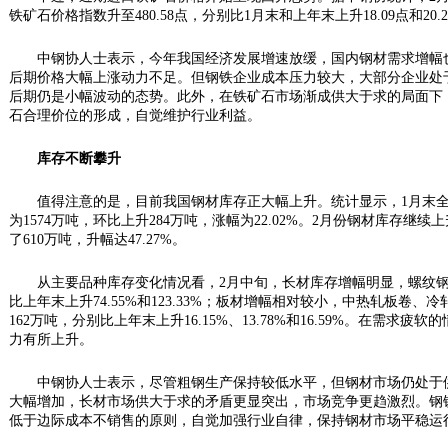
铁矿石价格指数升至480.58点，分别比1月末和上年末上升18.09点和20.2
中钢协人士表示，今年我国经济发展增速放缓，国内钢材需求增幅也
后期价格大幅上涨动力不足。但钢铁企业成本压力较大，大部分企业处
后期仍是小幅波动的态势。此外，在铁矿石市场渐成供大于求的局面下
石合理价位的形成，自觉维护行业利益。
库存不断攀升
值得注意的是，目前我国钢材库存正大幅上升。统计显示，1月末全国
为1574万吨，环比上升284万吨，涨幅为22.02%。2月份钢材库存继续
了610万吨，升幅达47.27%。
从主要品种库存变化情况看，2月中旬，长材库存增幅明显，螺纹钢和线
比上年末上升74.55%和123.33%；板材增幅相对较小，中热轧板卷、
162万吨，分别比上年末上升16.15%、13.78%和16.59%。在需
力有所上升。
中钢协人士表示，尽管粗钢生产保持较低水平，但钢材市场仍处于供
大幅增加，长材市场供大于求的矛盾更显突出，市场竞争更趋激烈。钢
低于边际成本不销售的原则，自觉加强行业自律，保持钢材市场平稳运