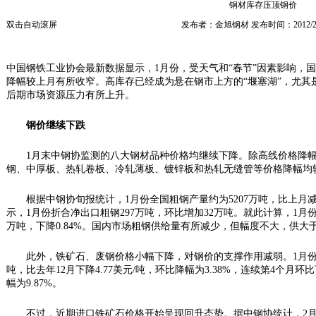
钢材库存压顶钢价
双击自动滚屏
发布者：金旭钢材 发布时间：2012/2/
中国钢铁工业协会最新数据显示，1月份，受天气和“春节”因素影响，
降幅较上月有所收窄。高库存已经成为悬在钢市上方的“堰塞湖”，尤其
后期市场资源压力有所上升。
钢价继续下跌
1月末中钢协监测的八大钢材品种价格均继续下降。除高线价格降幅为
钢、中厚板、热轧卷板、冷轧薄板、镀锌板和热轧无缝管等价格降幅均
根据中钢协旬报统计，1月份全国粗钢产量约为5207万吨，比上月减少0
示，1月份折合净出口粗钢297万吨，环比增加32万吨。就此计算，1月份
万吨，下降0.84%。国内市场粗钢供给量有所减少，但幅度不大，供大
此外，铁矿石、废钢价格小幅下降，对钢价的支撑作用减弱。1月份全国
吨，比去年12月下降4.77美元/吨，环比降幅为3.38%，连续第4个月环
幅为9.87%。
不过，近期进口铁矿石价格开始呈现回升态势。据中钢协统计，2月中