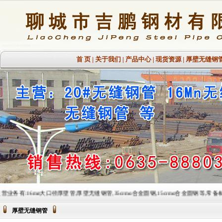
首 页
|
关于我们
|
产品中心
|
现货资源
|
厚壁无缝钢
n大口径厚壁管,厚壁无缝钢管,35crmo合金圆钢,15crmo合金圆钢等,常备材质：20#、35#、45#、2
厚壁无缝钢管