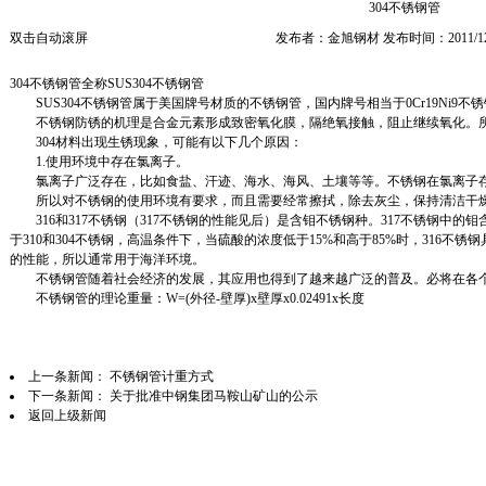
304不锈钢管
双击自动滚屏
发布者：金旭钢材 发布时间：2011/12
304不锈钢管全称SUS304不锈钢管
SUS304不锈钢管属于美国牌号材质的不锈钢管，国内牌号相当于0Cr19Ni9不锈钢管
不锈钢防锈的机理是合金元素形成致密氧化膜，隔绝氧接触，阻止继续氧化。所
304材料出现生锈现象，可能有以下几个原因：
1.使用环境中存在氯离子。
氯离子广泛存在，比如食盐、汗迹、海水、海风、土壤等等。不锈钢在氯离子存
所以对不锈钢的使用环境有要求，而且需要经常擦拭，除去灰尘，保持清洁干
316和317不锈钢（317不锈钢的性能见后）是含钼不锈钢种。317不锈钢中的钼
于310和304不锈钢，高温条件下，当硫酸的浓度低于15%和高于85%时，316不
的性能，所以通常用于海洋环境。
不锈钢管随着社会经济的发展，其应用也得到了越来越广泛的普及。必将在各个
不锈钢管的理论重量：W=(外径-壁厚)x壁厚x0.02491x长度
上一条新闻：
不锈钢管计重方式
下一条新闻：
关于批准中钢集团马鞍山矿山的公示
返回上级新闻