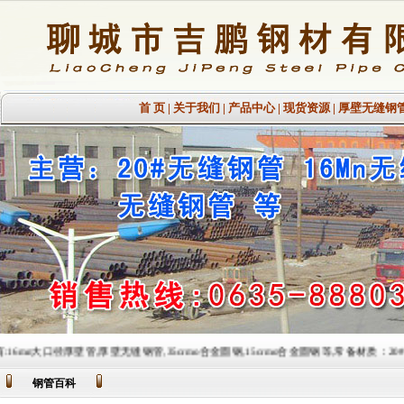
首 页
|
关于我们
|
产品中心
|
现货资源
|
厚壁无缝钢
管,厚壁无缝钢管,35crmo合金圆钢,15crmo合金圆钢等,常备材质：20#、35#、45#、20G、40
钢管百科