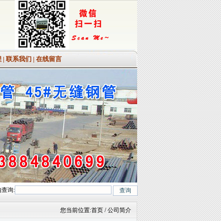
程
|
联系我们
|
在线留言
查询:
r1MoV、12Cr1MoVG、10CrMo910、 15CrMo、35CrMo、40CrMo.咨询热线:06
您当前位置:
首页
/ 公司简介