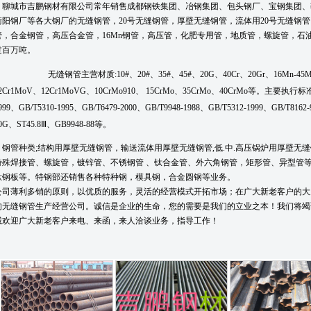
聊城市吉鹏钢材有限公司
常年销售成都钢铁集团、冶钢集团、包头钢厂、宝钢集团、
衡阳钢厂等各大钢厂的无缝钢管，20号无缝钢管，厚壁无缝钢管，流体用20号无缝钢
管，合金钢管，高压合金管，16Mn钢管，高压管，化肥专用管，地质管，螺旋管，石
过百万吨。
无缝钢管主营材质:10#、20#、35#、45#、20G、40Cr、20Gr、16Mn-45Mn
2Cr1MoV、12Cr1MoVG、10CrMo910、 15CrMo、35CrMo、40CrMo等。主要执行标准有：G
999、GB/T5310-1995、GB/T6479-2000、GB/T9948-1988、GB/T5312-1999、GB/T8162
0G、ST45.8Ⅲ、GB9948-88等。
钢管种类;结构用厚壁无缝钢管，输送流体用厚壁无缝钢管,低.中.高压锅炉用厚壁无缝
特殊焊接管、螺旋管，镀锌管、不锈钢管 、钛合金管、外六角钢管，矩形管、异型管
钛钢板等。特钢部还销售各种特种钢，模具钢，合金圆钢等业务。
公司薄利多销的原则，以优质的服务，灵活的经营模式开拓市场；在广大新老客户的大
的无缝钢管生产经营公司。诚信是企业的生命，您的需要是我们的立业之本！我们将竭
诚欢迎广大新老客户来电、来函，来人洽谈业务，指导工作！