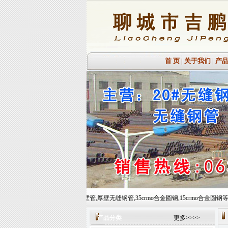
首 页
|
关于我们
|
产
:16mn大口径厚壁管,厚壁无缝钢管,35crmo合金圆钢,15crmo合金圆钢等,常备材质：20#、35#、
产品分类
更多>>>>