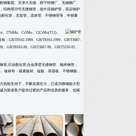
鞍钢集团、天津大无缝、西宁特钢厂、无锡钢厂、
管，结构用20号无缝钢管，低中压锅炉管，高压锅炉
油裂化管，支架管，流体管、不锈钢管等，年销量
、27SiMn、Cr5Mo、12CrMo(T12)、
B/T8162-1999、GB/T8163-1999、GB/T3087-
-99、GB/T8163-99、GB/T3807-99、GB/T5310-95、
钢管;石油裂化管;合金厚壁无缝钢管、轴承钢管，
等。板材有：碳素板材、锰板，容器板、不锈钢板，
力协助支持下，不断发展壮大，已成为聊城较大型
诚为新老客户提供过硬的产品和优质的服务，也竭