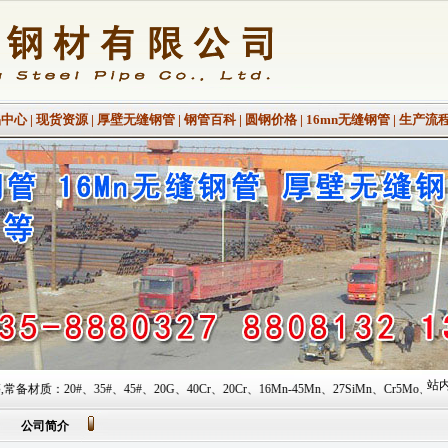
品中心
|
现货资源
|
厚壁无缝钢管
|
钢管百科
|
圆钢价格
|
16mn无缝钢管
|
生产流
站内
45#、20G、40Cr、20Cr、16Mn-45Mn、27SiMn、Cr5Mo、12CrMo(T12)、12C
公司简介