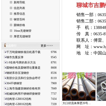
新闻导航
聊城市吉鹏
信息列表
推荐信息
销售一部：0635-
钢管百科
销售二部：0635-8
圆钢价格
手 机：138848
16mn无缝钢管
传 真：0635-87
厚壁无缝钢管
联系人：傅雷
热点排行
更多>>>>
网 址：www.hjy
千万吨级钢铁项目机遇千载
9796
地 址：中国
钢市负重反弹
9545
1-9生铁号牌的表示方法
8791
圆钢价格及圆钢理论重量是
8608
钢材库存压顶钢价
8536
美部分议员和行业协会呼吁
8119
304不锈钢管
7969
上海市场建筑钢材价格有所
7849
机械结构用不锈钢焊接钢管
7737
结构管-GB8162结构
7434
无缝…
20号小口径厚壁无缝…
大口径流体厚壁20号…
2
结构管-GB8162结构
7339