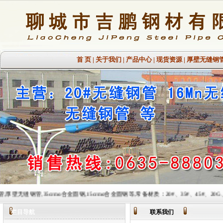
首 页
|
关于我们
|
产品中心
|
现货资源
|
厚壁无缝钢
rmo合金圆钢,15crmo合金圆钢等,常备材质：20#、35#、45#、20G、40Cr、20Cr、16Mn
栏目导航
联系我们