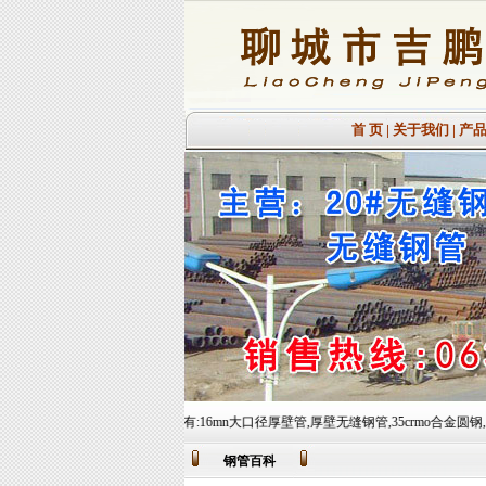
首 页
|
关于我们
|
产
迎您的到来!主营业务有:16mn大口径厚壁管,厚壁无缝钢管,35crmo合金圆钢,15crmo合金圆钢等,常备
钢管百科