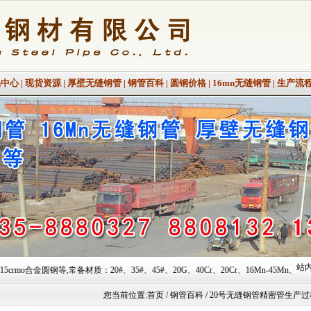
品中心
|
现货资源
|
厚壁无缝钢管
|
钢管百科
|
圆钢价格
|
16mn无缝钢管
|
生产流
站内
材质：20#、35#、45#、20G、40Cr、20Cr、16Mn-45Mn、27SiMn、Cr5Mo、12C
您当前位置:
首页
/ 钢管百科 / 20号无缝钢管精密管生产