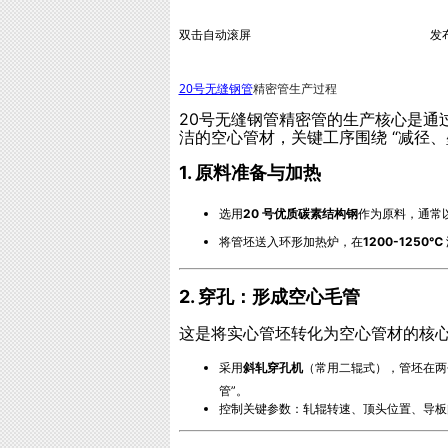
双击自动滚屏
发布
20号无缝钢管
精密管生产过程
20号无缝钢管精密管的生产核心是通
洁的空心管材，关键工序围绕 “减径、
1. 原料准备与加热
选用
20 号优质碳素结构钢
作为原料，通常
将管坯送入环形加热炉，在
1200-1250℃
2. 穿孔：形成空心毛管
这是将实心管坯转化为空心管材的核
采用
斜轧穿孔机
（常用二辊式），管坯在两
管”。
控制关键参数：轧辊转速、顶头位置、导板