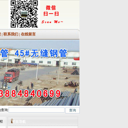
程
|
联系我们
|
在线留言
查询:
rMo(T12)、12Cr1MoV、12Cr1MoVG、10CrMo910、 15CrMo、35CrMo、40C
过程
栏目导航