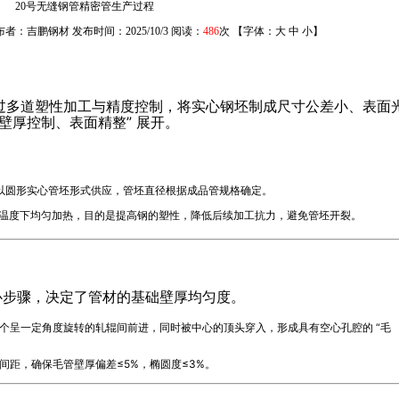
20号无缝钢管精密管生产过程
者：吉鹏钢材 发布时间：2025/10/3 阅读：
486
次 【字体：
大
中
小
】
过多道塑性加工与精度控制，将实心钢坯制成尺寸公差小、表面
壁厚控制、表面精整” 展开。
以圆形实心管坯形式供应，管坯直径根据成品管规格确定。
温度下均匀加热，目的是提高钢的塑性，降低后续加工抗力，避免管坯开裂。
心步骤，决定了管材的基础壁厚均匀度。
个呈一定角度旋转的轧辊间前进，同时被中心的顶头穿入，形成具有空心孔腔的 “毛
间距，确保毛管壁厚偏差≤5%，椭圆度≤3%。