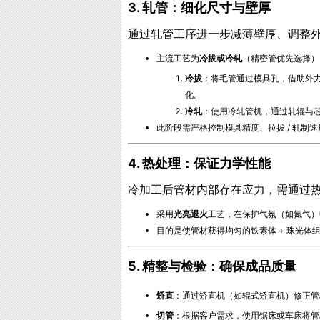
3. 轧管：细化尺寸与壁厚
通过轧管工序进一步减薄壁厚、调整
主流工艺为
冷拔或冷轧
（精密管优先选择）
冷拔
：将毛管通过模具孔，借助外
化。
冷轧
：使用冷轧管机，通过轧辊与芯棒
此阶段需严格控制模具精度、拉拔 / 轧制速度
4. 热处理：保证力学性能
冷加工后管材内部存在应力，需通过
采用
光亮退火
工艺，在保护气氛（如氮气）
目的是使管材获得均匀的铁素体 + 珠光体
5. 精整与检验：确保成品质量
矫直
：通过矫直机（如辊式矫直机）修正管
切管
：根据客户需求，使用锯床或车床将管材