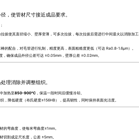
外径，使管材尺寸接近成品要求。
：
力拉拔使其直径缩小、壁厚变薄，可多次拉拔，每次拉拔后需进行中间退火以消除加工
的配合，对毛管进行轧制，精度更高，表面粗糙度更低（可达 Ra0.8-1.6μm）。
，确保成品外径公差可达 ±0.05mm，壁厚公差 ±0.02mm。
热处理消除并调整组织。
中加热至
850-900℃
，保温一段时间后缓慢冷却。
组织，降低硬度（布氏硬度≤156HB），提高韧性，同时保持表面光洁度。
材的弯曲度，使每米弯曲度≤1mm。
切割成定尺长度，公差 ±5mm。