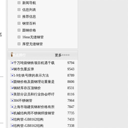
新闻导航
信息列表
推荐信息
钢管百科
圆钢价格
光
16mn无缝钢管
厚壁无缝钢管
热点排行
更多>>>>
千万吨级钢铁项目机遇千载
9794
钢市负重反弹
9543
1-9生铁号牌的表示方法
8789
圆钢价格及圆钢理论重量是
8606
钢材库存压顶钢价
8531
美部分议员和行业协会呼吁
8116
304不锈钢管
7964
上海市场建筑钢材价格有所
7847
机械结构用不锈钢焊接钢管
7735
结构管-GB8162结构
7433
结构管-GB8162结构
7338