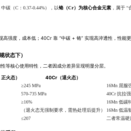
中碳（C：0.37-0.44%），以
铬（Cr）为核心合金元素
，属于 “
” 实现高强度，成本低；40Cr 靠 “中碳 + 铬” 实现高淬透性，性能
常规状态下）
韧性等核心使用特性，二者因成分差异呈现明显分层。
/ 正火态）
40Cr（退火态）
≥245 MPa
16Mn 
570-735 MPa
40Cr 抗
≥16%
16Mn 
（退火态无强制要求，需热处理后提升）
16Mn 低
≤207
二者常温硬度