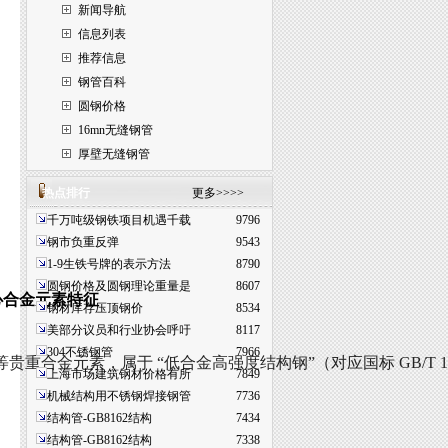
新闻导航
信息列表
推荐信息
钢管百科
圆钢价格
16mn无缝钢管
厚壁无缝钢管
热点排行
更多>>>>
千万吨级钢铁项目机遇千载
9796
钢市负重反弹
9543
1-9生铁号牌的表示方法
8790
圆钢价格及圆钢理论重量是
8607
心合金元素特征
钢材库存压顶钢价
8534
美部分议员和行业协会呼吁
8117
304不锈钢管
7966
等贵重合金元素，属于 “低合金高强度结构钢”（对应国标 GB/T 1
上海市场建筑钢材价格有所
7849
机械结构用不锈钢焊接钢管
7736
结构管-GB8162结构
7434
结构管-GB8162结构
7338