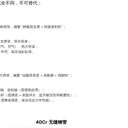
完全不同，不可替代：
构用管，侧重 “静载荷支撑 + 焊接便利性”；
梁支撑管、塔吊塔身；
煤气、空气）、热力管道；
、外壳、低压油缸缸体。
力用管，侧重 “动载荷承受 + 高耐磨 + 强韧性”；
、半轴、齿轮轴（需调质处理）；
杆（需调质 + 表面淬火，提升耐压性和耐磨性）；
（需整体调质，保证综合力学性能）。
40Cr 无缝钢管