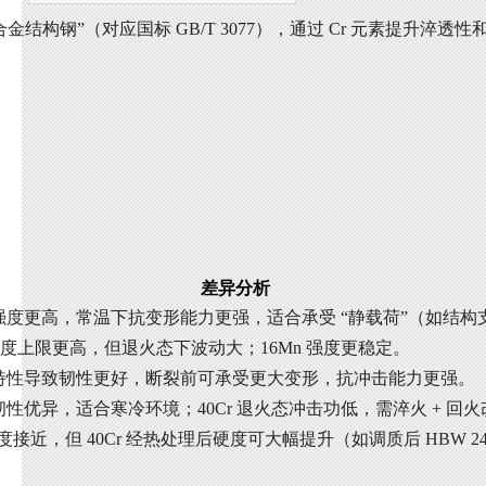
合金结构钢”（对应国标 GB/T 3077），通过 Cr 元素提升淬透
更
差异分析
屈服强度更高，常温下抗变形能力更强，适合承受 “静载荷”（如结构
拉强度上限更高，但退火态下波动大；16Mn 强度更稳定。
低碳特性导致韧性更好，断裂前可承受更大变形，抗冲击能力更强。
温韧性优异，适合寒冷环境；40Cr 退火态冲击功低，需淬火 + 回
接近，但 40Cr 经热处理后硬度可大幅提升（如调质后 HBW 241