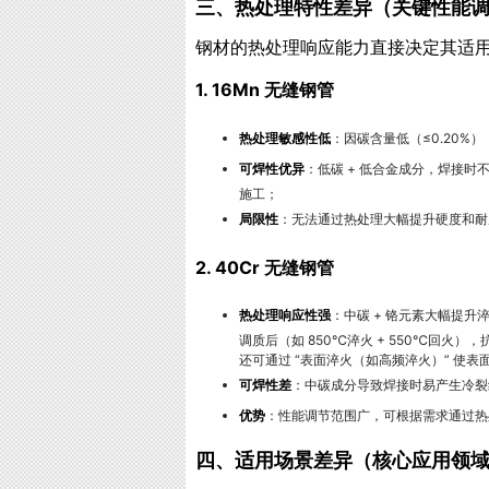
三、热处理特性差异（关键性能
钢材的热处理响应能力直接决定其适
1. 16Mn 无缝钢管
热处理敏感性低
：因碳含量低（≤0.20%）
可焊性优异
：低碳 + 低合金成分，焊接
施工；
局限性
：无法通过热处理大幅提升硬度和耐磨
2. 40Cr 无缝钢管
热处理响应性强
：中碳 + 铬元素大幅提升淬
调质后（如 850℃淬火 + 550℃回火），抗
还可通过 “表面淬火（如高频淬火）” 使表面
可焊性差
：中碳成分导致焊接时易产生冷裂纹
优势
：性能调节范围广，可根据需求通过热
四、适用场景差异（核心应用领