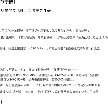
调节手段）
用场景的灵活性，二者差异显著：
，仅需 “热轧或正火” 即可满足使用要求，无需复杂的淬火 + 回火处理；
时不易产生裂纹，焊前无需预热（厚壁管除外），焊后无需复杂消应力处理，适合现场焊
性，强度上限固定（≤630 MPa），不适合需要 “表面硬化或高耐磨” 的场景。
透性，可通过 “淬火 + 回火（调质处理）” 显著优化性能 ——
拉强度可达 800-900 MPa，硬度提升至 HBW 241-286，同时保持一定韧性；
硬度达 HRC 50-55，提升表面耐磨性，芯部仍保持韧性；
，焊前需预热至 200-300℃，焊后需及时回火消应力，不适合复杂焊接结构；
处理实现 “高强度、高耐磨、强韧性匹配”，适合承受动载荷或复杂应力的场景。
域）