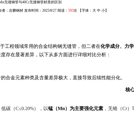
6Mn无缝钢管与40Cr无缝钢管材质的区别
者：吉鹏钢材 发布时间：2025/8/27 阅读：
593
次 【字体：
大
中
小
】
管均属于工程领域常用的合金结构钢无缝管，但二者在
化学成分、力学
维度存在显著差异，以下从多方面进行详细对比分析：
者的合金元素种类及含量差异极大，直接导致后续性能分化。
核
低碳（C≤0.20%），以
锰（Mn）为主要强化元素
，无铬（Cr）