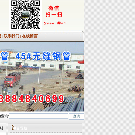
程
|
联系我们
|
在线留言
查询:
12CrMo(T12)、12Cr1MoV、12Cr1MoVG、10CrMo910、 15CrMo、35CrMo、
区别
栏目导航