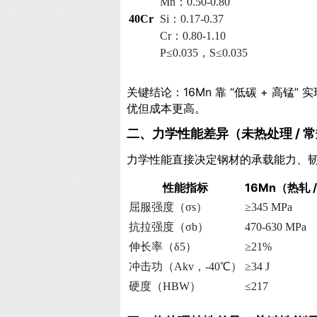
Mn：0.50-0.80
40Cr
Si：0.17-0.37
Cr：0.80-1.10
P≤0.035，S≤0.035
关键结论
：16Mn 靠 “低碳 + 高锰
优但成本更高。
二、力学性能差异（未热处理 / 
力学性能直接决定钢材的承载能力、
性能指标
16Mn（热轧 
屈服强度（σs）
≥345 MPa
抗拉强度（σb）
470-630 MPa
伸长率（δ5）
≥21%
冲击功（Akv，-40℃）
≥34 J
硬度（HBW）
≤217