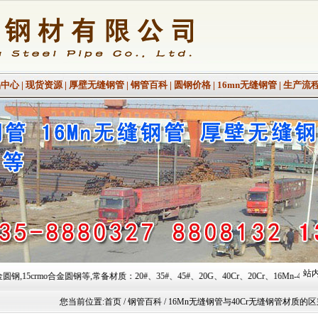
品中心
|
现货资源
|
厚壁无缝钢管
|
钢管百科
|
圆钢价格
|
16mn无缝钢管
|
生产流
站内
,常备材质：20#、35#、45#、20G、40Cr、20Cr、16Mn-45Mn、27SiMn、Cr5Mo、
您当前位置:
首页
/ 钢管百科 / 16Mn无缝钢管与40Cr无缝钢管材质的