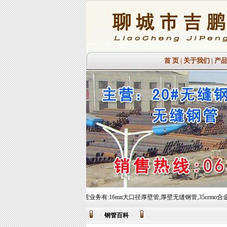
首 页
|
关于我们
|
产
公司欢迎您的到来!主营业务有:16mn大口径厚壁管,厚壁无缝钢管,35crmo合金圆钢,15crmo合金圆钢等
钢管百科