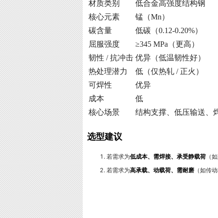
材质类别
低合金高强度结构钢
核心元素
锰（Mn）
碳含量
低碳（0.12-0.20%）
屈服强度
≥345 MPa（更高）
韧性 / 抗冲击
优异（低温韧性好）
热处理潜力
低（仅热轧 / 正火）
可焊性
优异
成本
低
核心场景
结构支撑、低压输送、
选型建议
若需求为
低成本、需焊接、承受静载荷
（如
若需求为
高承载、动载荷、需耐磨
（如传动