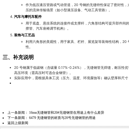
作为低压液压管路或气动管道，20 号钢的无缝特性保证了密封性
压的流体传输场景（如小型液压设备、气动工具管路）。
汽车与摩托车配件
用于底盘、悬挂系统的连接件或支撑杆，六角形结构可提升部件间
撑管、汽车座椅调节机构）。
装饰与工艺品
利用六角形的美观性，用于家具、栏杆、展览架等装饰性结构，20
性。
三、补充说明
20 号钢属于低碳钢（含碳量 0.17%-0.24%），无缝钢管无焊缝，耐压
高压环境（需高压时可选合金钢管）。
实际应用中，需根据具体工况（压力、温度、环境腐蚀等）确认壁厚和尺寸
上一条新闻：
16mn无缝钢管和20#无缝钢管在用途上有什么差异
下一条新闻：
6479 无缝钢管的材质与20号无缝钢管的用途
返回上级新闻