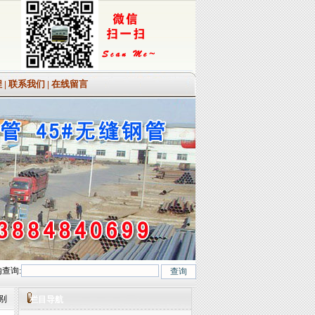
程
|
联系我们
|
在线留言
查询:
12Cr1MoVG、10CrMo910、 15CrMo、35CrMo、40CrMo.咨询热线:0635-8880
区别
栏目导航