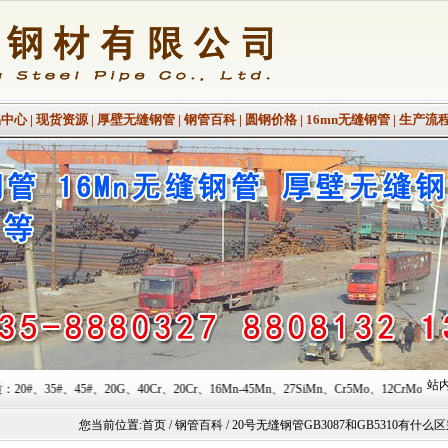
品中心
|
现货资源
|
厚壁无缝钢管
|
钢管百科
|
圆钢价格
|
16mn无缝钢管
|
生产流
站内
、40Cr、20Cr、16Mn-45Mn、27SiMn、Cr5Mo、12CrMo(T12)、12Cr1MoV、
您当前位置:
首页
/ 钢管百科 / 20号无缝钢管GB3087和GB5310有什么