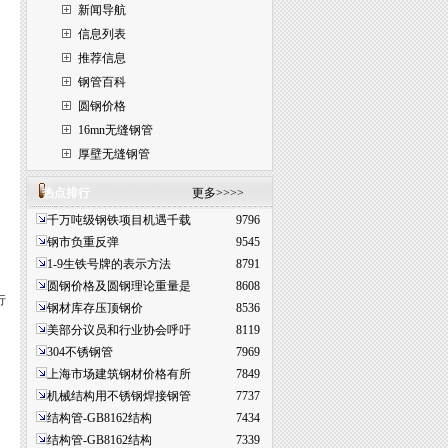
新闻导航
信息列表
推荐信息
钢管百科
圆钢价格
16mn无缝钢管
厚壁无缝钢管
热点排行
更多>>>>
千万吨级钢铁项目机遇千载
9796
钢市负重反弹
9545
、
1-9生铁号牌的表示方法
8791
圆钢价格及圆钢理论重量是
8608
行
钢材库存压顶钢价
8536
美部分议员和行业协会呼吁
8119
304不锈钢管
7969
上海市场建筑钢材价格有所
7849
机械结构用不锈钢焊接钢管
7737
结构管-GB8162结构
7434
结构管-GB8162结构
7339