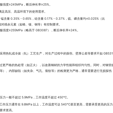
服强度≥245MPa，断后伸长率≥25%。
以满足高压、高温环境下的使用需求。
%，锰含量 0.35% - 0.65%，硅含量 0.17% - 0.37%，硫、磷含量均≤0.025%（比
可能对残余元素（如铬、镍、铜等）有控制要求。
服强度≥255MPa（略高于 GB3087），断后伸长率≥24%。
采用热轧或冷拔（轧）工艺生产，对生产过程中的探伤、壁厚公差等要求不如 GB531
过更严格的热处理（如正火），以改善钢材的力学性能和组织均匀性。同时，对钢管
等）、内部缺陷（如夹杂、气孔、裂纹等）的检测更为严格，通常需要进行无损探伤
一般不超过 5.9MPa，工作温度不超过 450℃。
作压力通常在 9.8MPa 以上，工作温度可达 540℃甚至更高，需要承受更高的压力
要求更高。