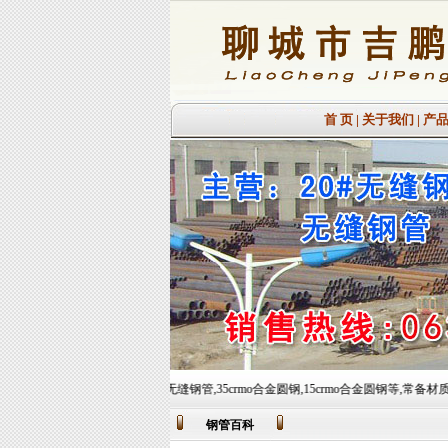
首 页
|
关于我们
|
产
径厚壁管,厚壁无缝钢管,35crmo合金圆钢,15crmo合金圆钢等,常备材质：20#、35#、45#、20G
钢管百科