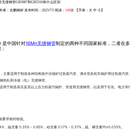
0号无缝钢管GB3087和GB5310有什么区别
布者：吉鹏钢材 发布时间：2025/7/5 阅读：
549
次 【字体：
大
中
小
】
10 是中国针对
16Mn无缝钢管
制定的两种不同国家标准，二者在多
绍：
，主要适用于制造各种结构低中压锅炉过热蒸汽管、沸水管及机车锅炉用过热蒸汽管
钢热轧和冷拔（轧）无缝钢管。
适用于制造高压及其以上压力的蒸汽锅炉、管道用无缝钢管，以及用于石化、电力等
性能要求相对较低。
24%，锰含量 0.35% - 0.65%，硅含量 0.17% - 0.37%，硫、磷含量均≤0.035%。