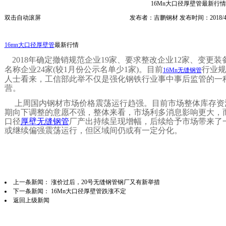
16Mn大口径厚壁管最新行情
双击自动滚屏
发布者：吉鹏钢材 发布时间：2018/4/
16mn大口径厚壁管
最新行情
2018年确定撤销规范企业19家、要求整改企业12家、变更装
名称企业24家(较1月份公示名单少1家)。目前
行业规
16Mn无缝钢管
人士看来，工信部此举不仅是强化钢铁行业事中事后监管的一
营。
上周国内
钢材
市场价格震荡运行趋强。目前市场整体
库存
资
期向下调整的意愿不强，整体来看，市场利多消息影响更大，
口径
厚壁无缝钢管
厂
产出持续呈现增幅，后续给予市场带来了
或继续偏强震荡运行，但区域间仍或有一定分化。
上一条新闻：
涨价过后，20号无缝钢管钢厂又有新举措
下一条新闻：
16Mn大口径厚壁管跌涨不定
返回上级新闻