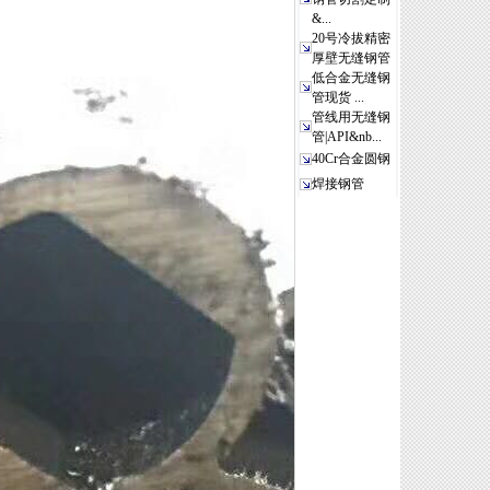
&...
20号冷拔精密
厚壁无缝钢管
低合金无缝钢
管现货 ...
管线用无缝钢
管|API&nb...
40Cr合金圆钢
焊接钢管