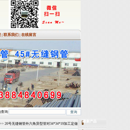
程
|
联系我们
|
在线留言
查询:
Mo(T12)、12Cr1MoV、12Cr1MoVG、10CrMo910、 15CrMo、35CrMo、40C
最新产品
>> 20号无缝钢管外六角异型管对34*34*19加工定做