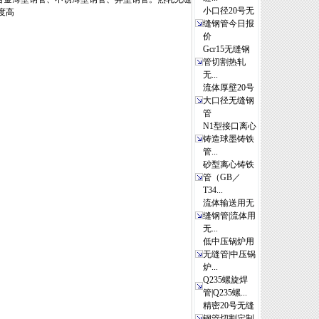
小口径20号无
度高
缝钢管今日报
价
Gcr15无缝钢
管切割热轧
无...
流体厚壁20号
大口径无缝钢
管
N1型接口离心
铸造球墨铸铁
管...
砂型离心铸铁
管（GB／
T34...
流体输送用无
缝钢管|流体用
无...
低中压锅炉用
无缝管|中压锅
炉...
Q235螺旋焊
管|Q235螺...
精密20号无缝
钢管切割定制