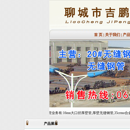
首 页
|
关于我们
|
产
迎您的到来!主营业务有:16mn大口径厚壁管,厚壁无缝钢管,35crmo合金圆钢,15crmo合金圆钢等,常备
产品展示