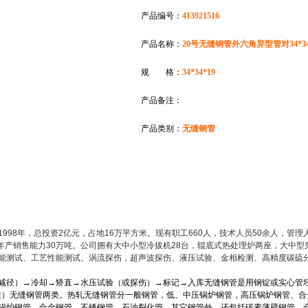
产品编号：
413921516
产品名称：
20号无缝钢管外六角异型管对34*3
规 格：
34*34*19
产品备注：
产品类别：
无缝钢管
98年，总投资2亿元，占地16万平方米。现有职工660人，技术人员50余人，管理
缝钢管，年产销售能力30万吨。公司拥有大中小型冷拔机28台，辊底式热处理炉两座，大中型
能测试、工艺性能测试、涡流探伤，超声波探伤、液压试验、金相检测、高精度碳硫
减径）
→
冷却
→
矫直
→
水压试验（或探伤）
→
标记
→
入库
无缝钢管是用钢锭或实心管
拨）无缝钢管两类。
热轧无缝钢管分一般钢管，低、中压锅炉钢管，高压锅炉钢管、合
锅炉钢管、合金钢管、不锈钢管、石油裂化管、其它钢管外，还包括碳素薄壁钢管、