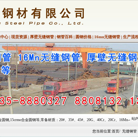
品中心
|
现货资源
|
厚壁无缝钢管
|
钢管百科
|
圆钢价格
|
16mn无缝钢管
|
生产流
站内
材质：20#、35#、45#、20G、40Cr、20Cr、16Mn-45Mn、27SiMn、Cr5Mo、12Cr
您当前位置:
首页
/
无缝钢管