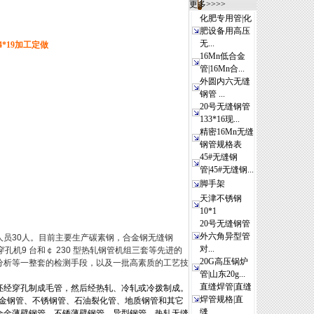
更多>>>>
化肥专用管|化
肥设备用高压
无...
4*19加工定做
16Mn低合金
管|16Mn合...
外圆内六无缝
钢管 ...
20号无缝钢管
133*16现...
精密16Mn无缝
钢管规格表
45#无缝钢
管|45#无缝钢...
脚手架
天津不锈钢
10*1
20号无缝钢管
外六角异型管
人员30人。目前主要生产碳素钢，合金钢无缝钢
对...
穿孔机9 台和￠ 230 型热轧钢管机组三套等先进的
20G高压锅炉
分析等一整套的检测手段，以及一批高素质的工艺技
管|山东20g...
直缝焊管|直缝
坯经穿孔制成毛管，然后经热轧、冷轧或冷拨制成。
焊管规格|直
金钢管、不锈钢管、石油裂化管、地质钢管和其它
缝...
合金薄壁钢管、不锈薄壁钢管、异型钢管。热轧无缝