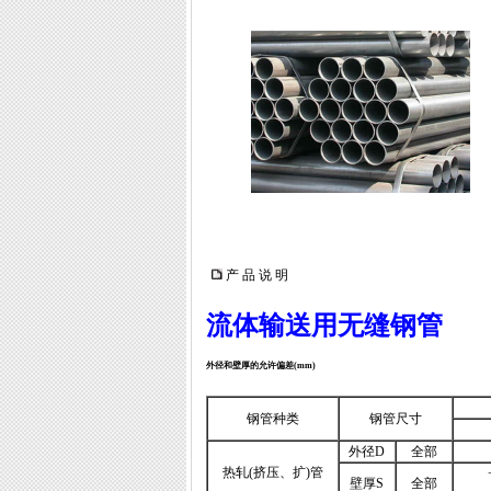
产 品 说 明
流体输送用无缝钢管
外径和壁厚的允许偏差(mm)
钢管种类
钢管尺寸
外径D
全部
热轧(挤压、扩)管
壁厚S
全部