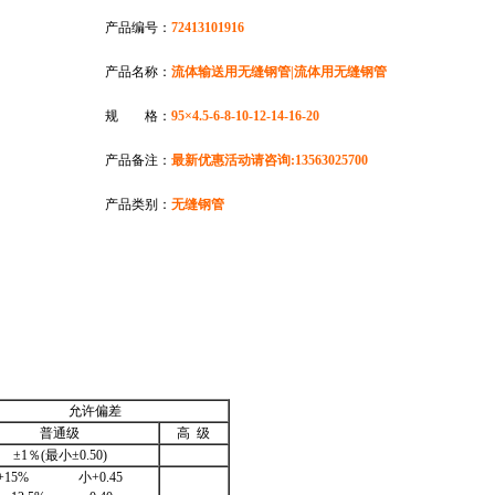
产品编号：
72413101916
产品名称：
流体输送用无缝钢管|流体用无缝钢管
规 格：
95×4.5-6-8-10-12-14-16-20
产品备注：
最新优惠活动请咨询:13563025700
产品类别：
无缝钢管
允许偏差
普通级
高 级
±1％(最小±0.50)
+15% 小+0.45