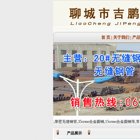
首 页
|
关于我们
|
产
6mn大口径厚壁管,厚壁无缝钢管,35crmo合金圆钢,15crmo合金圆钢等,常备材质：20#、35#、45#
产品展示