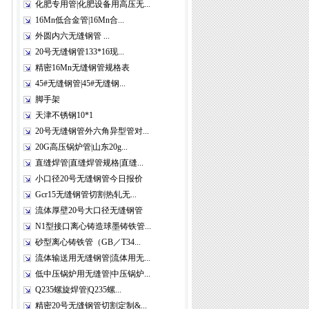
化肥专用管|化肥设备用高压无...
16Mn低合金管|16Mn合...
外圆内六无缝钢管 ...
20号无缝钢管133*16现...
精密16Mn无缝钢管规格表
45#无缝钢管|45#无缝钢...
脚手架
天津不锈钢10*1
20号无缝钢管外六角异型管对...
20G高压锅炉管|山东20g...
直缝焊管|直缝焊管规格|直缝...
小口径20号无缝钢管今日报价
Gcr15无缝钢管切割热轧无...
流体厚壁20号大口径无缝钢管
N1型接口离心铸造球墨铸铁管...
砂型离心铸铁管（GB／T34...
流体输送用无缝钢管|流体用无...
低中压锅炉用无缝管|中压锅炉...
Q235螺旋焊管|Q235螺...
精密20号无缝钢管切割定制&...