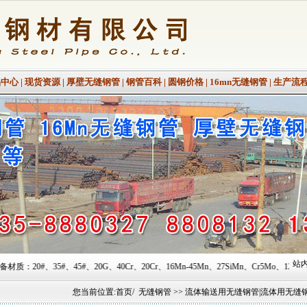
品中心
|
现货资源
|
厚壁无缝钢管
|
钢管百科
|
圆钢价格
|
16mn无缝钢管
|
生产流
站内
、20G、40Cr、20Cr、16Mn-45Mn、27SiMn、Cr5Mo、12CrMo(T12)、12Cr1
您当前位置:
首页
/
无缝钢管
>> 流体输送用无缝钢管|流体用无缝