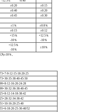
-12.5% -0.40
±0.20
±0.15
±0.40
±0.20
±0.45
±0.30
±1％
±0.8％
±0.15
±0.12
+15％
+12.5％
-10％
-10％
+12.5％
±10％
-10％
为±18％。
73×7-9-12-15-18-20-25
73×30-35-38-40-45-50
99×8-12-16-20-24-28
99×30-32-36-38-40-45
25×8-12-14-18-38-42
25×28-32-34-38-42
51×10-16-20-25-40
55×6-18-20-25-30-40/52