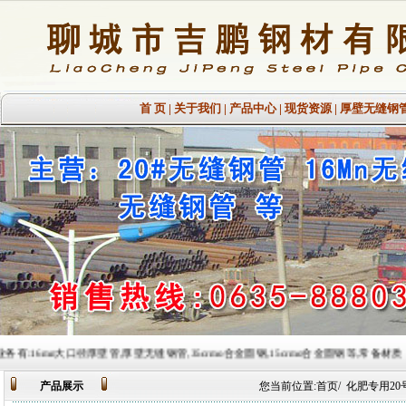
首 页
|
关于我们
|
产品中心
|
现货资源
|
厚壁无缝钢
径厚壁管,厚壁无缝钢管,35crmo合金圆钢,15crmo合金圆钢等,常备材质：20#、35#、45#、20G
产品展示
您当前位置:
首页
/
化肥专用20