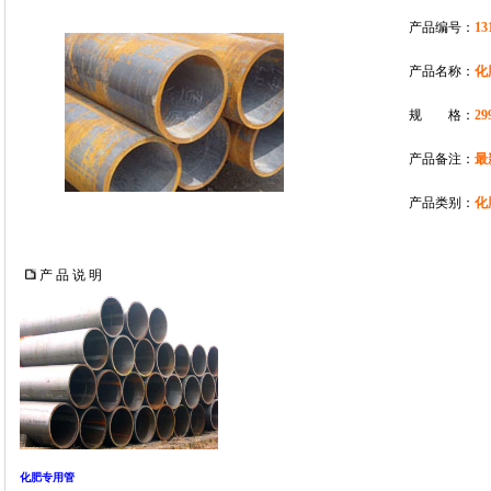
产品编号：
13
产品名称：
化
规 格：
29
产品备注：
最
产品类别：
化
产 品 说 明
化肥专用管