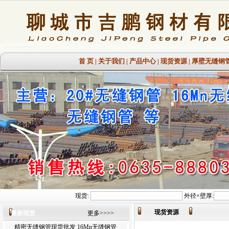
首 页
|
关于我们
|
产品中心
|
现货资源
|
厚壁无缝钢
现货:
外径×壁厚:
现货资源
最新现货
更多>>>>
精密无缝钢管现货批发 16Mn无缝钢管