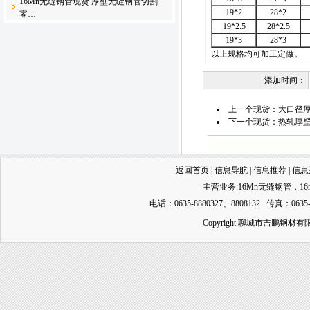
16Mn无缝钢管现货 厚壁无缝钢管切割
19*2
28*2
零…
19*2.5
28*2.5
19*3
28*3
以上规格均可加工定做。
添加时间：
上一个现货：
大口径厚
下一个现货：
热轧厚壁
返回首页
|
信息导航
|
信息推荐
|
信息
主营业务:
16Mn无缝钢管
，
1
电话：0635-8880327、8808132 传真：0635-
Copyright 聊城市吉鹏