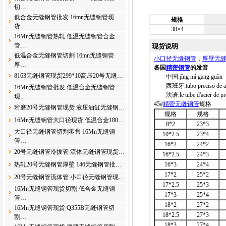
切…
低合金无缝钢管批发 16mn无缝钢管现
规格
货…
38×4
16Mn无缝钢管热轧 低温无缝钢管合金
管…
现货说明
低温合金无缝钢管切割 16mn无缝钢管
小口径无缝钢管
，
厚壁无
厚…
各国
精密钢管
的发音
8163无缝钢管现货299*10高压20号无缝…
中国:jǐng mì gāng guǎn
西班牙:tubo preciso de a
16Mn无缝钢管批发 低温合金无缝钢管
法语:le tube d'acier de pré
现…
45#
精密无缝钢管
规格
珩磨20号无缝钢管现货 液压油缸无缝钢…
规格
规格
16Mn无缝钢管大口径现货 低温合金180…
8*2
23*3
大口径无缝钢管切割零售 16Mn无缝钢
10*2.5
23*4
管…
16*2
24*2
20号无缝钢管冷拔管 流体无缝钢管现货…
16*2.5
24*3
热轧20号无缝钢管厚壁 146无缝钢管批…
16*3
24*4
17*2
25*2
20号无缝钢管流体管 小口径无缝钢管现…
17*2.5
25*3
16Mn无缝钢管现货切割 低合金无缝钢
17*3
25*4
管…
18*2
27*2
16Mn无缝钢管现货 Q355B无缝钢管切
18*2.5
27*3
割…
18*3
27*4