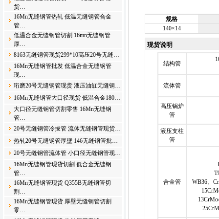
货…
16Mn无缝钢管热轧 低温无缝钢管合金
规格
管…
140×14
低温合金无缝钢管切割 16mn无缝钢管
厚…
现货说明
8163无缝钢管现货299*10高压20号无缝…
1
结构管
16Mn无缝钢管批发 低温合金无缝钢管
现…
珩磨20号无缝钢管现货 液压油缸无缝钢…
流体管
16Mn无缝钢管大口径现货 低温合金180…
高压锅炉
大口径无缝钢管切割零售 16Mn无缝钢
管
管…
20号无缝钢管冷拔管 流体无缝钢管现货…
液压支柱
管
热轧20号无缝钢管厚壁 146无缝钢管批…
20号无缝钢管流体管 小口径无缝钢管现…
16Mn无缝钢管现货切割 低合金无缝钢
管…
T
合金管
WB36、Cr
16Mn无缝钢管现货 Q355B无缝钢管切
15CrM
割…
13CrM
16Mn无缝钢管现货 厚壁无缝钢管切割
25Cr
零…