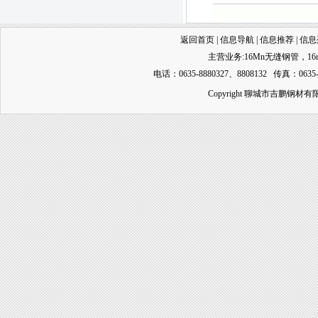
返回首页
|
信息导航
|
信息推荐
|
信息
主营业务:
16Mn无缝钢管
，
1
电话：0635-8880327、8808132 传真：0635-
Copyright 聊城市吉鹏