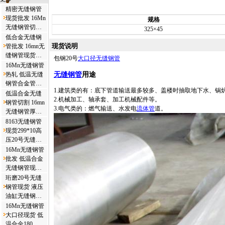
精密无缝钢管
现货批发 16Mn
规格
无缝钢管切…
325×45
低合金无缝钢
现货说明
管批发 16mn无
缝钢管现货…
包钢20号
大口径无缝钢管
16Mn无缝钢管
无缝钢管
用途
热轧 低温无缝
钢管合金管…
1.建筑类的有：底下管道输送最多较多、盖楼时抽取地下水、锅
低温合金无缝
2.机械加工、轴承套、加工机械配件等。
钢管切割 16mn
3.电气类的：燃气输送、水发电
流体管
道。
无缝钢管厚…
8163无缝钢管
现货299*10高
压20号无缝…
16Mn无缝钢管
批发 低温合金
无缝钢管现…
珩磨20号无缝
钢管现货 液压
油缸无缝钢…
16Mn无缝钢管
大口径现货 低
温合金180…