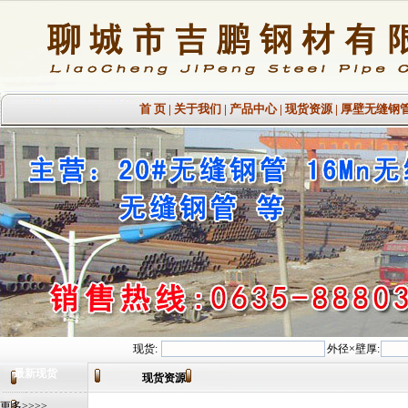
首 页
|
关于我们
|
产品中心
|
现货资源
|
厚壁无缝钢
现货:
外径×壁厚:
最新现货
现货资源
更多>>>>