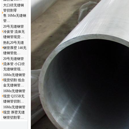
大口径无缝钢
管切割零
售 16Mn无缝钢
管…
20号无缝钢管
冷拔管 流体无
缝钢管现货…
热轧20号无缝
钢管厚壁 146无
缝钢管批…
20号无缝钢管
流体管 小口径
无缝钢管现…
16Mn无缝钢管
现货切割 低合
金无缝钢管…
16Mn无缝钢管
现货 Q355B无
缝钢管切割…
16Mn无缝钢管
现货 厚壁无缝
钢管切割零…